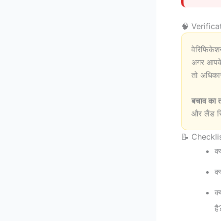
🧠 Verificat
वेरिफिके
अगर आपक
तो अधिकार
बचाव का 
और लैंड र
📝 Checklist
क
क्
क्
है