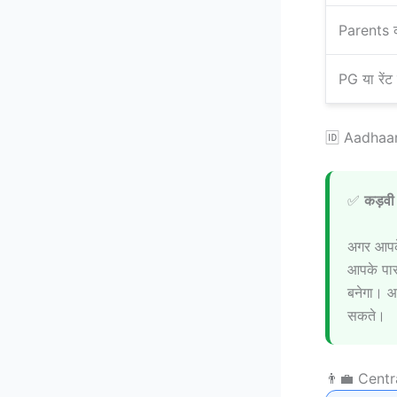
Parents 
PG या रेंट ए
🆔 Aadhaa
✅
कड़वी 
अगर आपके
आपके पास
बनेगा। आ
सकते।
👨‍💼 Cent