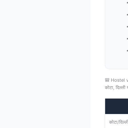
🎒 Hostel 
कोटा, दिल्ली 
कोटा/दिल्ल