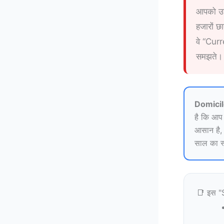
आपको उस
हजारों 
वे “Cur
समझते।
Domicile
है कि आप
आसान है,
साल का स्ट
📑 इस "S