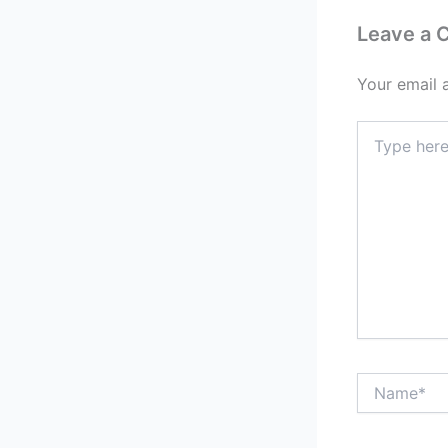
Leave a
Your email 
Type
here..
Name*