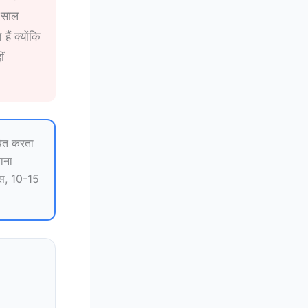
 साल
हैं क्योंकि
ं
बित करता
ाना
ास, 10-15