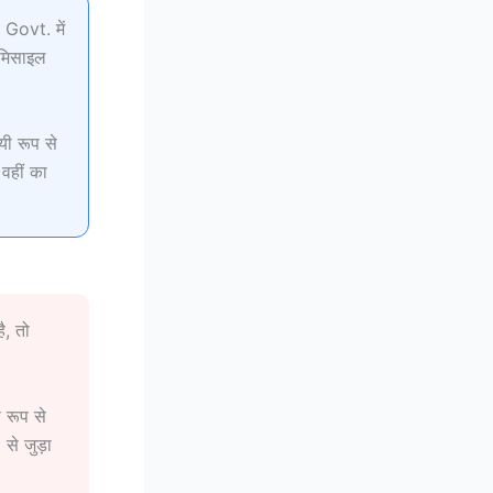
Govt. में
ोमिसाइल
यी रूप से
वहीं का
ै, तो
 रूप से
 से जुड़ा