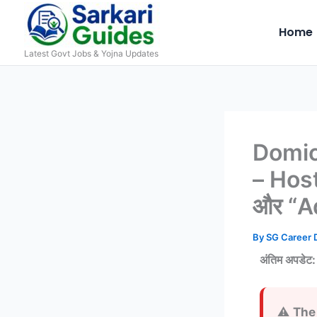
Skip
to
Home
content
Latest Govt Jobs & Yojna Updates
Domic
– Hos
और “Ad
By
SG Career
अंतिम अपडेट:
⚠️
The