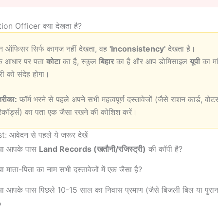
ion Officer क्या देखता है?
शन ऑफिसर सिर्फ कागज नहीं देखता, वह
'Inconsistency'
देखता है।
े आधार पर पता
कोटा
का है, स्कूल
बिहार
का है और आप डोमिसाइल
यूपी
का मांग
ी को संदेह होगा।
तरीका:
फॉर्म भरने से पहले अपने सभी महत्वपूर्ण दस्तावेजों (जैसे राशन कार्ड, वो
िकॉर्ड्स) का पता एक जैसा रखने की कोशिश करें।
: आवेदन से पहले ये जरूर देखें
्या आपके पास
Land Records (खतौनी/रजिस्ट्री)
की कॉपी है?
या माता-पिता का नाम सभी दस्तावेजों में एक जैसा है?
या आपके पास पिछले 10-15 साल का निवास प्रमाण (जैसे बिजली बिल या पुराना
?