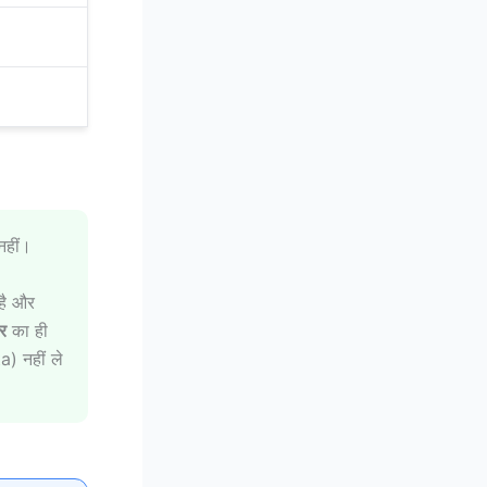
नहीं।
है और
र
का ही
) नहीं ले