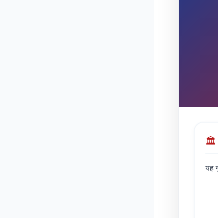
🏛️
यह 