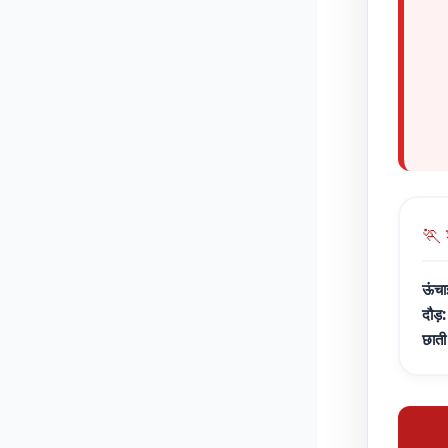
🏃 
ऊंचा
दौड़:
छाती 