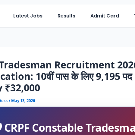
Latest Jobs
Results
Admit Card
Tradesman Recruitment 202
cation: 10वीं पास के लिए 9,195 पद
y ₹32,000
 Desk
/
May 13, 2026
️ CRPF Constable Tradesm