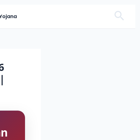
Sear
Yojana
6
 |
an