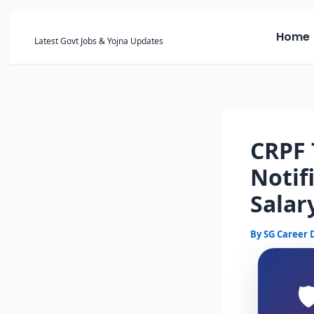
Skip
to
Home
Latest Govt Jobs & Yojna Updates
content
CRPF 
Notifi
Salar
By
SG Career
