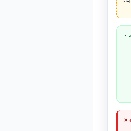
अन्य 
📌 फॉ
❌ क