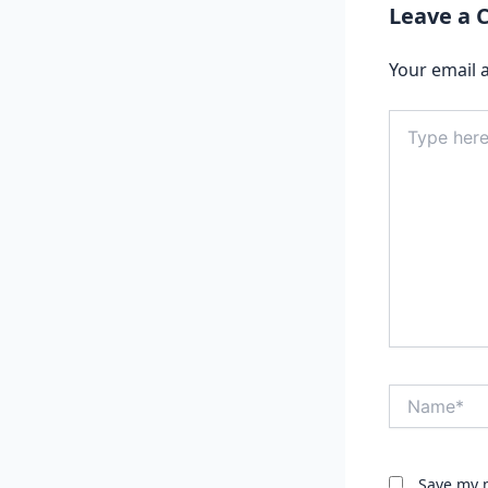
Leave a
Your email a
Type
here..
Name*
Save my n