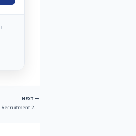
ी।
NEXT
NMDC Apprentice Recruitment 2026: 180 Trade, Graduate & Technician Posts – Walk-in Interview Complete Guide