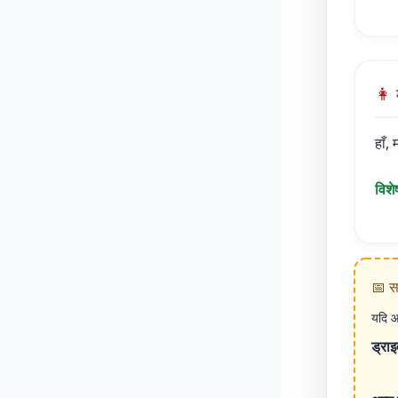
👩 
हाँ,
विशे
📅 स
यदि आ
ड्राइ