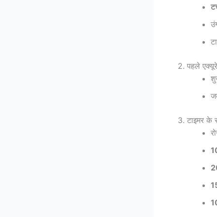
टच
उ
टा
2. पहले एक्यू
शु
जब
3. टाइमर के 
र
1
2
1
1