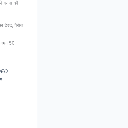
 की गणना की
 टेस्ट, पैसेज
(लगभग 50
 DEO
क