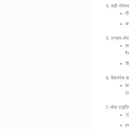
4. सही पॉश्
पी
कल
5. एग्जाम-लेवल
सर
पै
चै
6. बैकस्पेस क
बा
ट
7. मॉक टाइपिंग
10
हर