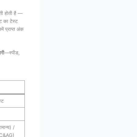
ती होती है —
 का टेस्ट
ें प्राप्त अंक
री
—स्पीड,
)
स्ट
ान्य) /
(C&AG)