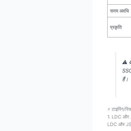
समय अवधि
प्रकृति
⚠️
SSC
हैं।
⚡ टाइपिंग/स्
1. LDC और JS
LDC और JSA पद