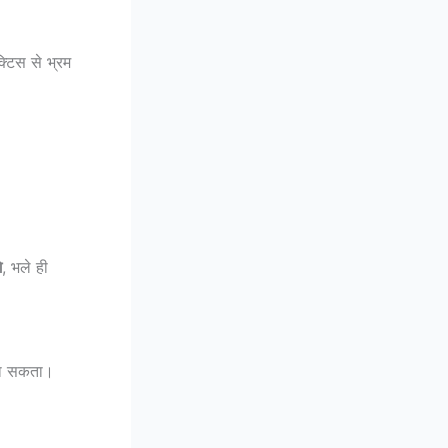
क्टिस से भ्रम
े
, भले ही
 जा सकता।