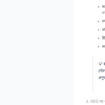
मा
सं
स
अं
हि
स
💡
प
टॉलर
अनुस
2. DEO पद के