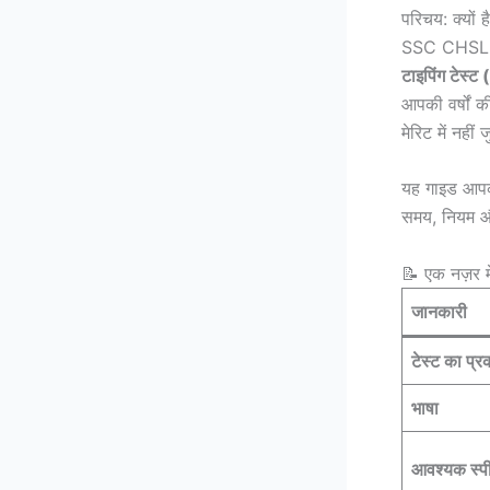
परिचय: क्यों ह
SSC CHSL की 
टाइपिंग टेस्
आपकी वर्षों क
मेरिट में नहीं
यह गाइड आपक
समय, नियम औ
📝 एक नज़र म
जानकारी
टेस्ट का प्र
भाषा
आवश्यक स्प