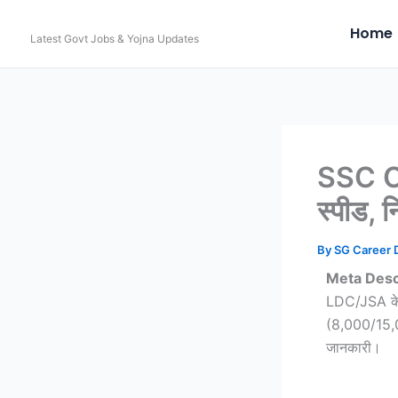
Skip
Home
to
Latest Govt Jobs & Yojna Updates
content
SSC CH
स्पीड, 
By
SG Career
Meta Desc
LDC/JSA के 
(8,000/15,00
जानकारी।