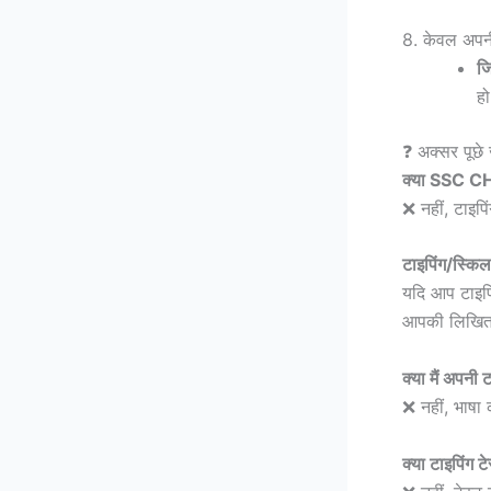
8. केवल अपनी 
जि
ह
❓ अक्सर पूछे
क्या SSC CHSL 
❌ नहीं, टाइपि
टाइपिंग/स्किल
यदि आप टाइपिं
आपकी लिखित पर
क्या मैं अपनी
❌ नहीं, भाषा
क्या टाइपिंग ट