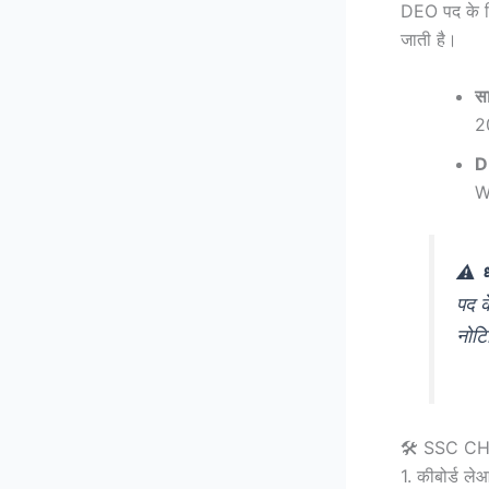
DEO पद के लिए
जाती है।
स
2
D
W
⚠️
ध
पद 
नोटि
🛠️ SSC CHSL
1. कीबोर्ड ल